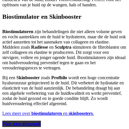
opfrissen van je huid op de wangen, hals of handen.
Biostimulator en Skinbooster
Biostimulatoren
zijn behandelingen die niet alleen volume geven
en vocht aantrekken om de huid te hydrateren, maar die de huid ook
actief aanzetten tot het aanmaken van collageen en elastine.
Middelen zoals
Radiesse
en
Sculptra
stimuleren de fibroblasten om
zelf collageen en elastine te produceren. Dit zorgt voor een
stevigere, vollere en jonger ogende huid. Biostimulatoren zijn ideaal
om huidveroudering preventief tegen te gaan en het
verouderingsproces te vertragen.
Bij een
Skinbooster
zoals
Profhilo
wordt een hoge concentratie
hyaluronzuur geïnjecteerd in de huid. Dit verbetert de hydratatie en
elasticiteit van de huid aanzienlijk. De behandeling draagt bij aan
een algehele verbetering van de huidkwaliteit en werkt preventief,
zodat de huid gezond en in goede conditie blijft. Zo wordt
huidveroudering effectief afgeremd.
Lees meer over
biostimulatoren
en
skinboosters
.
Plan een afspraak