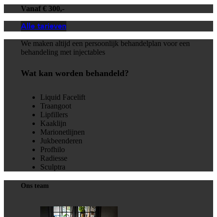
Vanaf € 300,-
Alle tarieven
We maken altijd een persoonlijk behandelplan voor een
behandeling met injectables
Wat kan worden behandeld?
Liquid Facelift
Traangoot
Lipfillers
Kaaklijn
Marionetlijnen
Jukbeenderen
Profhilo
Radiesse
Sculptra
Ons team