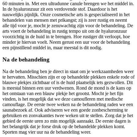
60 minuten in. Met een ultradunne canule brengen we het middel in.
In de hyaluronzuur zit een verdovende stof. Daardoor is het
nauwelijks pijnlijk. Onze cosmetische arts is gespecialiseerd in het
behandelen van mensen met prikangst; zij is zeer rustig en neemt
alle tijd voor je, mocht je zenuwachtig zijn voor de behandeling. De
arts voert de behandeling in rustig tempo uit om de hyaluronzuur
voorzichtig in de huid in te brengen. Hoe rustiger dit verloopt, hoe
minder je hiervan voelt. Neem gerust een uur voor de behandeling
een pijnstillend middel in, maar meestal is dit nodig.
Na de behandeling
Na de behandeling ben je direct in staat om je werkzaamheden weer
te hervatten. Misschien zijn er op behandelde plekken enkele rode of
blauwe plekjes zichtbaar of is de huid plaatselijk iets gezwollen. Dit
is meestal binnen een uur verdwenen. Rond de mond is de kans op
het ontstaan van een blauw plekje het grootst. Mocht je het fijn
vinden, is het mogelijk dat we deze camoufleren met medische
camouflage. De eerste twee weken na de behandeling raden we een
saunabezoek af. Ook adviseren we een goede zonbescherming te
gebruiken en zonvakanties twee weken uit te stellen. Zorg dat je het
gebied de eerste uren zo min mogelijk aanraakt. De eerste dagen is
het belangrijk dat je forse druk op de behandelde plekken komt.
Sporten mag vier uur na de behandeling weer.