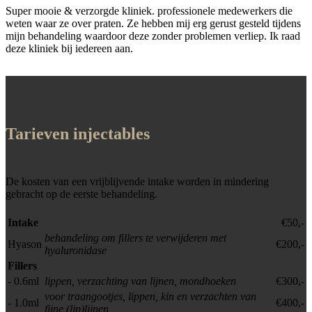
Super mooie & verzorgde kliniek. professionele medewerkers die
weten waar ze over praten. Ze hebben mij erg gerust gesteld tijdens
mijn behandeling waardoor deze zonder problemen verliep. Ik raad
deze kliniek bij iedereen aan.
Tarieven injectables
De kosten van een vrijblijvende intake worden in mindering
gebracht op de eerste behandeling.
Intake
€50,-
behandeling om fillers te verwijderen met
Hyason
€200,-
hyaluronidase
Fillers
- 0.6ml
lippen, verzachting van lijnen, mondhoeken
€300,-
voor traangootjes, lippen, kin en verzachten van
- 1.0ml
€400,-
fijne (lip)lijnen