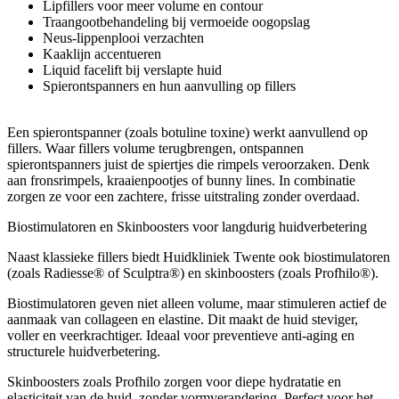
Lipfillers voor meer volume en contour
Traangootbehandeling bij vermoeide oogopslag
Neus-lippenplooi verzachten
Kaaklijn accentueren
Liquid facelift bij verslapte huid
Spierontspanners en hun aanvulling op fillers
Een spierontspanner (zoals botuline toxine) werkt aanvullend op
fillers. Waar fillers volume terugbrengen, ontspannen
spierontspanners juist de spiertjes die rimpels veroorzaken. Denk
aan fronsrimpels, kraaienpootjes of bunny lines. In combinatie
zorgen ze voor een zachtere, frisse uitstraling zonder overdaad.
Biostimulatoren en Skinboosters voor langdurig huidverbetering
Naast klassieke fillers biedt Huidkliniek Twente ook biostimulatoren
(zoals Radiesse® of Sculptra®) en skinboosters (zoals Profhilo®).
Biostimulatoren geven niet alleen volume, maar stimuleren actief de
aanmaak van collageen en elastine. Dit maakt de huid steviger,
voller en veerkrachtiger. Ideaal voor preventieve anti-aging en
structurele huidverbetering.
Skinboosters zoals Profhilo zorgen voor diepe hydratatie en
elasticiteit van de huid, zonder vormverandering. Perfect voor het