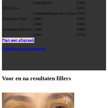
2.0ml Revive
€350,-
RRS-Eyes
€165,-
3 behandelingen incl. crème
€500,-
Restylane Vital
1.0ml
€350,-
2.0ml
€600,-
Juvederm Skinvive
1.0ml
€400,-
2.0ml
€750,-
Plan een afspraak
Vrijblijvend adviesgesprek
Voor en na resultaten fillers