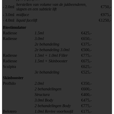
herstellen van volume van de jukbeenderen,
- 2.0ml
€750,-
slapen en een subtiele lift
- 3.0ml
midface
€975,-
- 4.0ml
liquid facelift
€1250,-
Biostimulator
Radiesse
1.5ml
€425,-
Radiesse
3.0ml
€650,-
2e behandeling
€375,-
2e behandeling 3.0ml
€500,-
Radiesse
1.5ml + 1.0ml Filler
€775,-
Radiesse
1.5ml + Skinbooster
€675,-
Sculptra
€625,-
3e behandeling
€525,-
Skinbooster
Profhilo
2.0ml
€350,-
2 behandelingen
€600,-
Structura
€400,-
3.0ml Body
€475,-
2 behandelingen Body
€775,-
Belotero
1.0ml Revive voorhoofd
€175,-