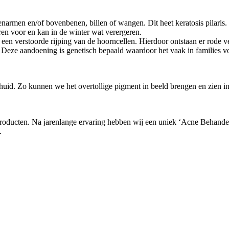
narmen en/of bovenbenen, billen of wangen. Dit heet keratosis pilaris.
en voor en kan in de winter wat verergeren.
r een verstoorde rijping van de hoorncellen. Hierdoor ontstaan er rode 
en. Deze aandoening is genetisch bepaald waardoor het vaak in familie
huid. Zo kunnen we het overtollige pigment in beeld brengen en zien in
producten. Na jarenlange ervaring hebben wij een uniek ‘Acne Behandelt
.