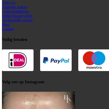
Tarieven
Afspraak maken
Gratis huidadvies
Online beauty shop
Veelgestelde vragen
Blog
Contact
Veilig betalen
Volg ons op Instagram