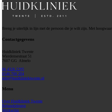
Breng je uiterlijk in lijn met de persoon die je wilt zijn. Met hoogwa
Contactgegevens
Huidkliniek Twente
Wierdensestraat 51
7607 GG Almelo
06 4326 2295
0546 700 204
info@huidkliniektwente.nl
Menu
Over Huidkliniek Twente
Behandelingen
Werkwijze