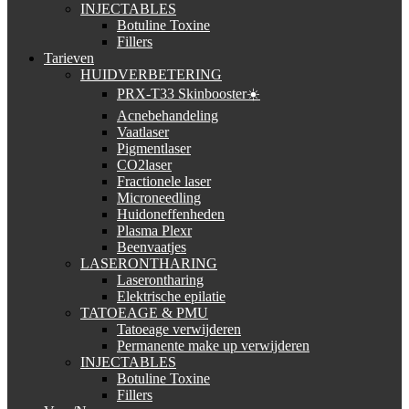
INJECTABLES
Botuline Toxine
Fillers
Tarieven
HUIDVERBETERING
PRX-T33 Skinbooster☀️
Acnebehandeling
Vaatlaser
Pigmentlaser
CO2laser
Fractionele laser
Microneedling
Huidoneffenheden
Plasma Plexr
Beenvaatjes
LASERONTHARING
Laserontharing
Elektrische epilatie
TATOEAGE & PMU
Tatoeage verwijderen
Permanente make up verwijderen
INJECTABLES
Botuline Toxine
Fillers