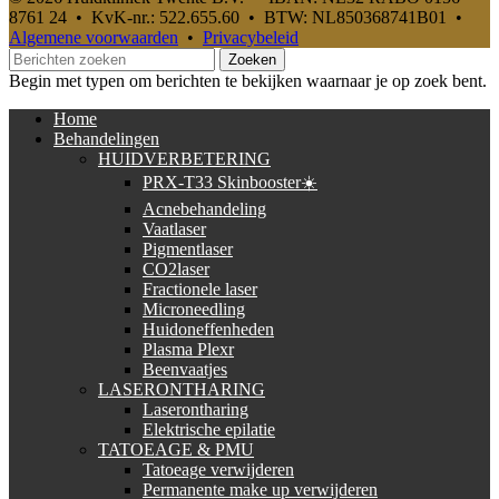
8761 24 • KvK-nr.: 522.655.60 • BTW: NL850368741B01 •
Algemene voorwaarden
•
Privacybeleid
Zoeken
Begin met typen om berichten te bekijken waarnaar je op zoek bent.
Home
Behandelingen
HUIDVERBETERING
PRX-T33 Skinbooster☀️
Acnebehandeling
Vaatlaser
Pigmentlaser
CO2laser
Fractionele laser
Microneedling
Huidoneffenheden
Plasma Plexr
Beenvaatjes
LASERONTHARING
Laserontharing
Elektrische epilatie
TATOEAGE & PMU
Tatoeage verwijderen
Permanente make up verwijderen