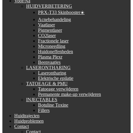
Voor/Na
HUIDVERBETERING
PRX-T33 Skinbooster☀️
Acnebehandeling
Vaatlaser
Pigmentlaser
CO2laser
Fractionele laser
Microneedling
Huidoneffenheden
Plasma Plexr
Beenvaatjes
LASERONTHARING
Laserontharing
Elektrische epilatie
TATOEAGE & PMU
Tatoeage verwijderen
Permanente make-up verwijderen
INJECTABLES
Botuline Toxine
Fillers
Huidtrajecten
Huidproblemen
Contact
Contact