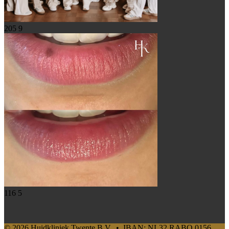
205
9
116
5
© 2026 Huidkliniek Twente B.V. • IBAN: NL32 RABO 0156