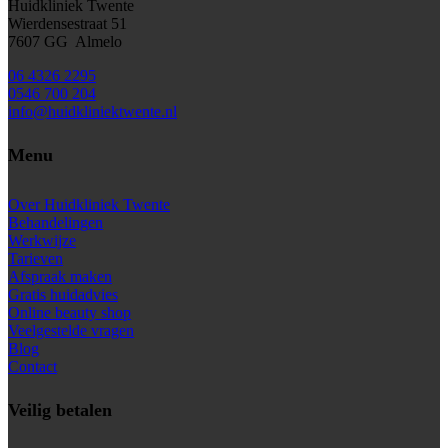
Huidkliniek Twente
Wierdensestraat 51
7607 GG Almelo
06 4326 2295
0546 700 204
info@huidkliniektwente.nl
Menu
Over Huidkliniek Twente
Behandelingen
Werkwijze
Tarieven
Afspraak maken
Gratis huidadvies
Online beauty shop
Veelgestelde vragen
Blog
Contact
Veilig betalen