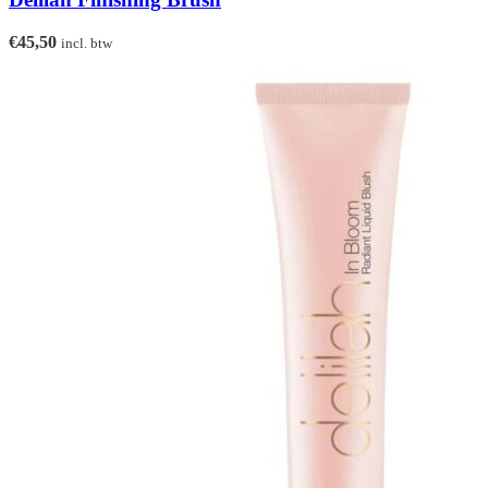
€
45,50
incl. btw