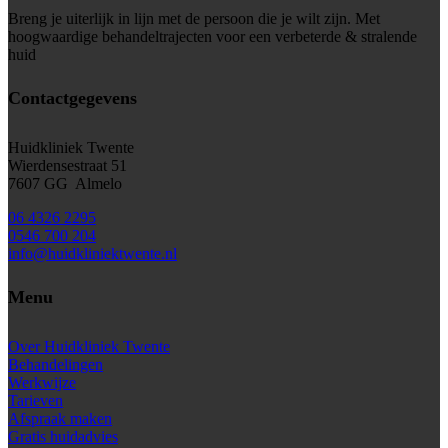
Breng je uiterlijk in lijn met de persoon die je wilt zijn. Met
hoogwaardige behandeltrajecten voor een verbeterde & stralende
huid
Contactgegevens
Huidkliniek Twente
Wierdensestraat 51
7607 GG Almelo
06 4326 2295
0546 700 204
info@huidkliniektwente.nl
Menu
Over Huidkliniek Twente
Behandelingen
Werkwijze
Tarieven
Afspraak maken
Gratis huidadvies