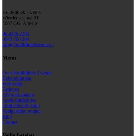
Huidkliniek Twente
Wierdensestraat 51
7607 GG Almelo
06 4326 2295
0546 700 204
info@huidkliniektwente.nl
Menu
Over Huidkliniek Twente
Behandelingen
Werkwijze
Tarieven
Afspraak maken
Gratis huidadvies
Online beauty shop
Veelgestelde vragen
Blog
Contact
Veilig betalen